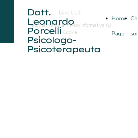
Dott.
Link Utili
Home
Ch
Leonardo
Informativa sulla Privacy
Informativa sui
Porcelli
Cookie
Page
so
Psicologo-
Psicoterapeuta